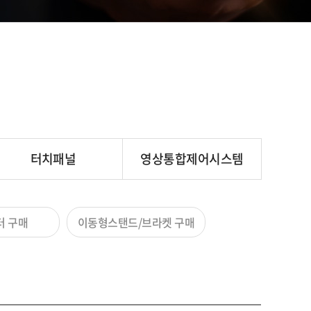
터치패널
영상통합제어시스템
터 구매
이동형스탠드/브라켓 구매