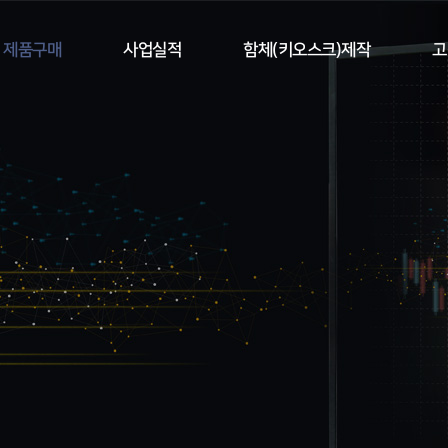
제품구매
사업실적
함체(키오스크)제작
고
투명OLED
투명OLED
함체제작사례
투명LCD
투명LCD
제작문의
LED전광판
모니터
전시홍
모니터
영상통합제어시스
템
터치패널
상통합제어시스
템