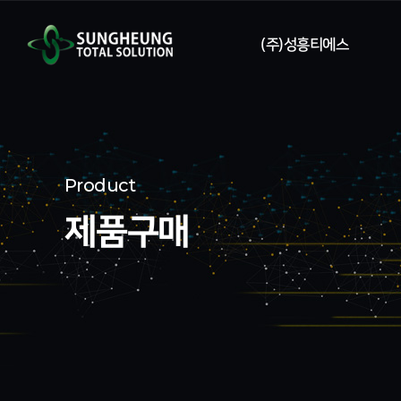
(주)성흥티에스
회사소개
회사연혁
Product
특허
제품구매
오시는길
영