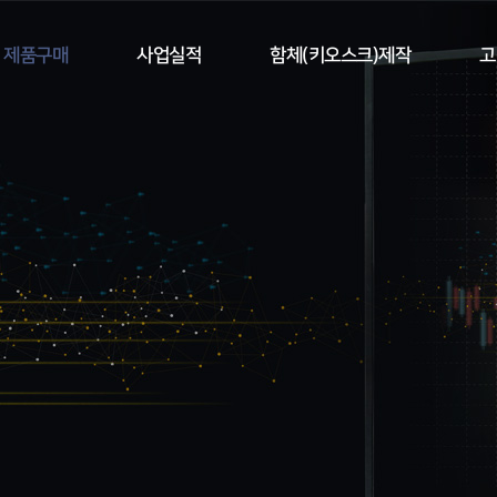
제품구매
사업실적
함체(키오스크)제작
고
투명OLED
투명OLED
함체제작사례
투명LCD
투명LCD
제작문의
LED전광판
모니터
전시홍
모니터
영상통합제어시스
템
터치패널
상통합제어시스
템