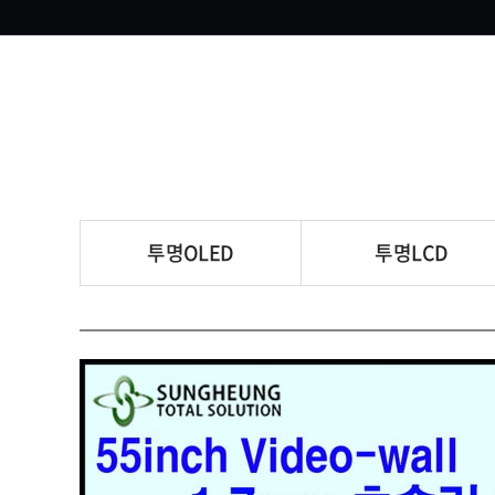
투명OLED
투명LCD