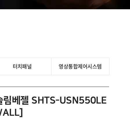
터치패널
영상통합제어시스템
슬림베젤 SHTS-USN550LE
WALL]