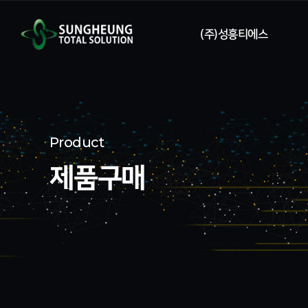
(주)성흥티에스
회사소개
회사연혁
Product
특허
제품구매
오시는길
영