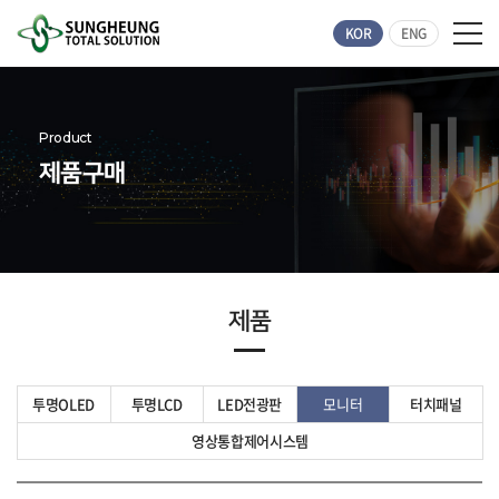
KOR
ENG
Product
제품구매
제품
투명OLED
투명LCD
LED전광판
모니터
터치패널
영상통합제어시스템