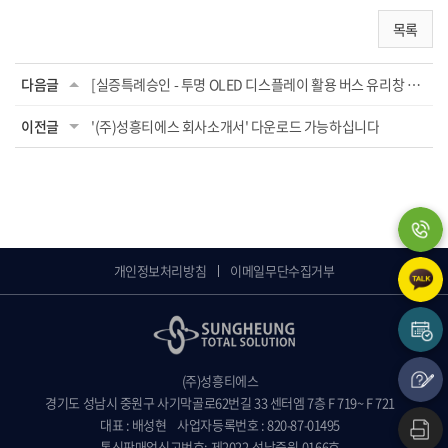
목록
다음글
[실증특례승인 - 투명 OLED 디스플레이 활용 버스 유리창 사이니지 광고] (승인처: 과학기...
이전글
'(주)성흥티에스 회사소개서' 다운로드 가능하십니다
개인정보처리방침
이메일무단수집거부
(주)성흥티에스
경기도 성남시 중원구 사기막골로62번길 33 센터엠 7층 F 719~ F 721
대표 : 배성현
사업자등록번호 : 820-87-01495
통신판매업신고번호: 제2022-성남중원-0166호