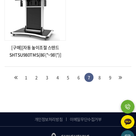
[구매][자동 높이조절 스텐드
SHTSU980TMS(86\"~98\")]
1
2
3
4
5
6
7
8
9
개인정보처리방침
이메일무단수집거부