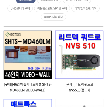
UHD모니터 구매
이동형스탠드/브라켓 구매
터치/전자칠판 대여
UHD모니터 대여
[구매][46인치 슈퍼네로베젤 SHTS-
[구매][리드텍 쿼드로
MD460LM VIDEO-WALL]
NVS510(중고)]