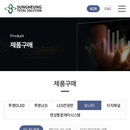
KOR
ENG
Product
제품구매
제품구매
투명OLED
투명LCD
LED전광판
모니터
터치패널
영상통합제어시스템
모니터 제품
멀티모니터 구매
터치/전자칠판 구매