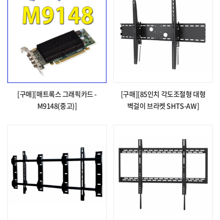
[구매][매트록스 그래픽카드 -
[구매][85인치 각도조절형 대형
M9148(중고)]
벽걸이 브라켓 SHTS-AW]