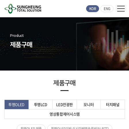
KOR
ENG
Product
제품구매
제품구매
투명OLED
투명LCD
LED전광판
모니터
터치패널
영상통합제어시스템
투명OLED 제품
투명OLED기반 실시간번역솔루션(AI-RTT)